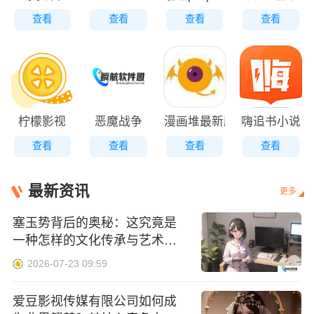
查看
查看
查看
查看
柠檬影视
恶魔战争
漫画堆最新版
嗨追书小说
查看
查看
查看
查看
最新资讯
更多
塞玉势背后的奥秘：这究竟是
一种怎样的文化传承与艺术表
达？
2026-07-23 09:59
爱豆影视传媒有限公司如何成