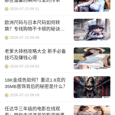
那些温馨的瞬间与爱的传承
2026-07-23 09:11
欧洲尺码与日本尺码如何转
换？专线购物不卡顿的秘诀是
什么？
2026-07-23 09:08
老爹大排档攻略大全 新手必备
技巧及赚钱心得
2026-07-23 09:02
18K金成色如何？重达1.8克的
35MB首饰背后的秘密是什么？
2026-07-23 08:59
任达华三年级的电影在线观