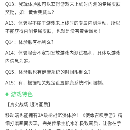
Q13：我玩体验服可以获得游戏未上线时内测的专属皮肤
奖励，如：黄金典藏么？
A13：体验服不属于游戏未上线时的专属内测活动，所以
不能获得内测专属皮肤，也就是没有黄金幽灵！
Q14：体验服有福利么？
A14：体验服会不定期发放游戏内测试福利，具体以游戏
内信息为准。
Q15：体验服也有健康系统的时间限制么？
A15：有，根据相关规定设置健康系统时间限制。
游戏特色
【真实战场 超清画质】
移动端也能拥有3A级枪战沉浸体验！《使命召唤手游》精
细打磨画面表现，完美传承主机水准极致画质，让你在手