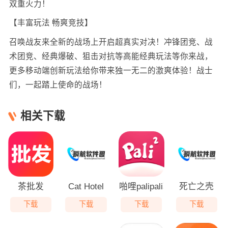
双重火力！
【丰富玩法 畅爽竞技】
召唤战友来全新的战场上开启超真实对决！冲锋团竞、战
术团竞、经典爆破、狙击对抗等高能经典玩法等你来战，
更多移动端创新玩法给你带来独一无二的激爽体验！战士
们，一起踏上使命的战场！
相关下载
茶批发
Cat Hotel
啪哩palipali轻量版
死亡之壳
下载
下载
下载
下载