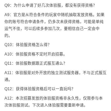
Q9：为什么申请了好几次体验服，都没有获得资格？
A9：官方是从符合条件的玩家中随机抽取发放资格。如果
你的账号符合申请条件，仍多次未获得资格，可能是单纯
运气不佳，可以后续多参加几次，要相信自己一定会中
的。
Q10：体验服资格怎么得？
A10：体验服资格不定时开启招募。
Q11：体验服数据跟正式服互通么？
A11：体验服是对外开放的独立测试服务器，不与正式服互
通。
Q12：获得体验服资格后可以一直玩吗？
A12：本次招募发放的体验服资格非永久性，仅限参与本
次体验服测试。下次进入体验服需要重新申请。