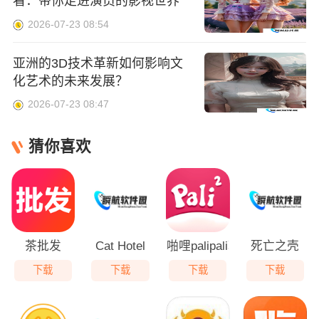
看：带你走进演员的影视世界
2026-07-23 08:54
亚洲的3D技术革新如何影响文
化艺术的未来发展？
2026-07-23 08:47
猜你喜欢
茶批发
Cat Hotel
啪哩palipali轻量版
死亡之壳
下载
下载
下载
下载