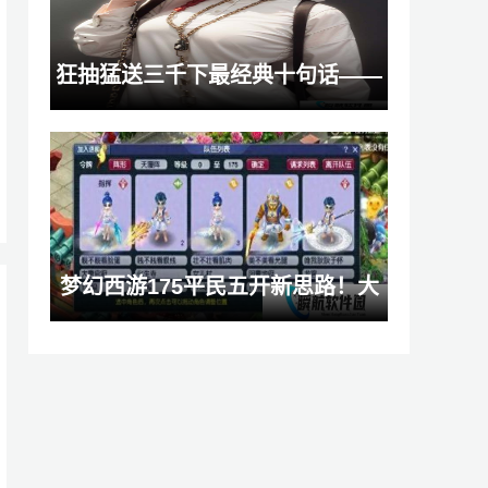
狂抽猛送三千下最经典十句话——
深度探索其中奥秘，疑问待解：你
究竟领悟了几分？
梦幻西游175平民五开新思路！大
唐当主力，低投入也能刷出高效率