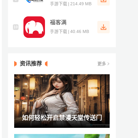
手游下载
|
214.49 MB
福客满
10
手游下载
|
40.46 MB
资讯推荐
更多
如何轻松开启禁漫天堂传送门
jmcomicron.mic!2026？步骤详解