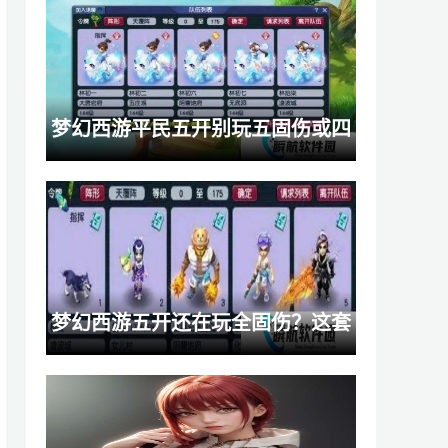
与注意事项
梦幻西游平民五开别玩五固伤或四
秒七！双物理才是最优选择
梦幻西游五开还在玩全固伤？这套
五门阵容效率舒适度统统拉满