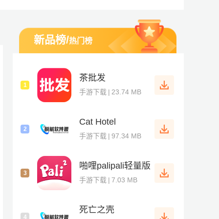
新品榜
/
热门榜
跟踪客户信息、安排看房时间、管理房源信息和跟进交易进度。通
茶批发
1
手游下载
|
23.74 MB
Cat Hotel
2
手游下载
|
97.34 MB
啪哩palipali轻量版
3
手游下载
|
7.03 MB
死亡之壳
4