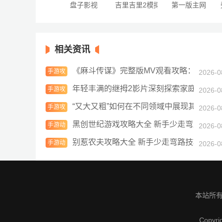
盘子影视
吉里吉里2模拟器
第一版主网
相关资讯
《麻斗传谋》完整版MV观看攻略：如何在
手游攻
2026-0
略
年轻丰满的继拇2影片深刻探索家庭情感与
手游攻
2026-0
略
“又大又粗”如何在不同领域中展现其独特
手游攻
2026-0
略
黑创世纪游戏攻略大全 新手少走弯路技巧
手游动
2026-0
态
别惹农夫攻略大全 新手少走弯路技巧总汇
手游动
2026-0
态
本站所有
Copyri