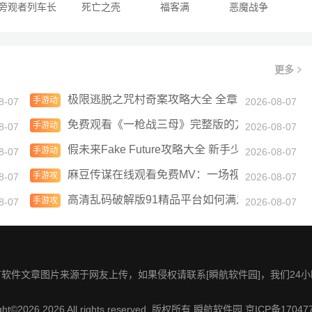
旁观者列车长
死亡之壳
福客满
恶魔战争
更多
网上免费观看这部精彩影片
极限逃脱之咒村奇案攻略大全 全章节通关图文总
手游动
8-07
2026-08-07
态
成长故事：一场关于爱与冲突的视觉盛宴
免费观看《一枪战三母》完整版的方法：影迷必
手游动
8-07
2026-08-07
态
魅力：从食物到建筑的多重视角
假未来Fake Future攻略大全 新手少走弯路技巧总
手游动
8-07
2026-08-07
态
总汇
麻豆传谋在线观看免费MV：一场视觉与音乐的完
手游攻
8-07
2026-08-07
略
高清乱码破解版91精品平台如何满足用户需求？
手游攻
8-07
2026-08-07
略
软件文章图片来源于网友上传，如果侵权请联系[瞬航软件园]，我们24
ght©2026 2026 All rights reserved. 版权所有
瞬航软件园
京ICP备17047