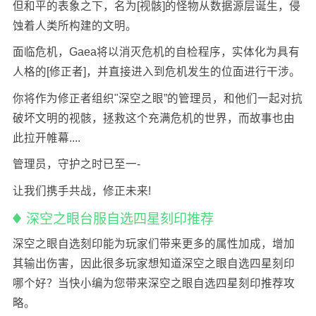
但和平的表象之下，名为[视骸]的怪物从数据源层诞生，侵
蚀着人类所构建的文明。
面临危机，Gaea将以消灭危机的自检程序，实体化为具有
人格的[修正者]，并直接进入到危机发生的位面进行干涉。
你将作为修正者组织"深空之眼”的管理员，和他们一起对抗
破坏文明的视骸，拯救这个充满危机的世界，而故事也由
此拉开帷幕....
管理员，守护之时已至一-
让我们携手共战，修正未来!
深空之眼台服自选四星刻印推荐
深空之眼自选刻印能为玩家们带来更多的属性加成，增加
其输出伤害，因此很多玩家想知道深空之眼自选四星刻印
哪个好？当快小编为您带来深空之眼自选四星刻印推荐攻
略。