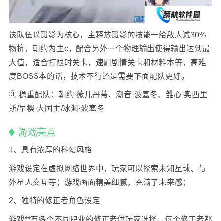
该队伍以觅影为核心，主释放觅影的技能一给敌人减30%
物抗，朝约为主c，配合另外一个物理输出使得输出达到最
大值，适合打限时关卡，速刷剧情关卡和材料本等，高难
度BOSS本的话，技术不行还是需要下面配队更好。
③ 稳重配队：朝约·薇儿丹蒂、潮音·波塞冬、雏心·奥西里
斯/早樱·大国主/冰渊·波塞冬
游戏亮点
1、具有浓厚的科幻风格
游戏设定在虚拟网络世界中，玩家可以探索未知星球、与
外星人交互等；游戏画面精美细腻，充满了未来感；
2、独特的修正者角色设定
游戏**有多个不同职业的修正者供玩家选择，每个修正者都