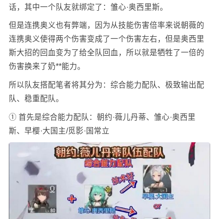
话，其中一个队友就绑定了：雏心·奥西里斯。
但是连携奥义也有弊端，因为从技能伤害倍率来说朝薇的
连携奥义使得两个伤害变成了一个伤害左右，但是奥西里
斯大招的回血变为了给全队回血，所以就是牺牲了一倍的
伤害换来了奶**能力。
所以队友搭配笔者将其分为：综合能力配队、极致输出配
队、稳重配队。
① 首先是综合能力配队：朝约·薇儿丹蒂、雏心·奥西里
斯、早樱·大国主/觅影·国常立