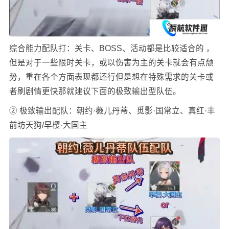
综合能力配队打：关卡、BOSS、活动都是比较适合的 ，
但是对于一些限时关卡，或以伤害为主的关卡就会有点颓
势，重在各个方面表现都还行但是想在特殊需求的关卡或
者刷剧情更快那就建议下面的极致输出型队伍。
② 极致输出配队：朝约·薇儿丹蒂、觅影·国常立、真红·丰
前坊天狗/早樱·大国主