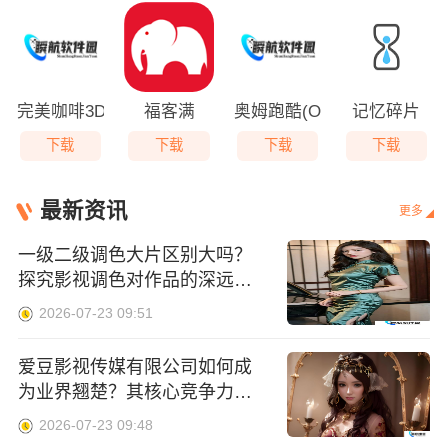
完美咖啡3D游戏
福客满
奥姆跑酷(Om Nom:Run)
记忆碎片
下载
下载
下载
下载
最新资讯
更多
一级二级调色大片区别大吗？
探究影视调色对作品的深远影
响
2026-07-23 09:51
爱豆影视传媒有限公司如何成
为业界翘楚？其核心竞争力何
在？
2026-07-23 09:48