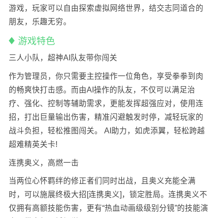
游戏，玩家可以自由探索虚拟网络世界，结交志同道合的
朋友，乐趣无穷。
游戏特色
三人小队，超神AI队友带你闯关
作为管理员，你只需要主控操作一位角色，享受拳拳到肉
的畅爽快打击感。而由AI操作的队友，不仅可以满足治
疗、强化、控制等辅助需求，更能发挥超强应对，使用连
招，打出巨量输出伤害，精准闪避触发时停，减轻玩家的
战斗负担，轻松推图闯关。 AI助力，如虎添翼，轻松跨越
超难精英关卡!
连携奥义，高燃一击
当两位心怀羁绊的修正者们同时出战，且奥义充能全满
时，可以施展终极大招[连携奥义]，锁定胜局。连携奥义不
仅拥有高额技能伤害，更有“热血动画级级别分镜”的技能演