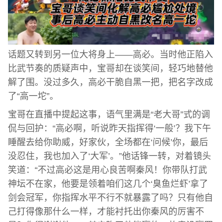
话题又转到另一位大将身上——高必。当时他正陷入
比武节奏的质疑声中，宝哥却在谈笑间，轻巧地替他
解了围。没过多久，高必干脆自黑一把，把名字改成
了“高一坨”。
宝哥在直播中提起这事，语气里满是“老大哥”式的调
侃与回护：“高必啊，听说昨天指挥得‘一般’？我下午
睡醒去给你助威，好家伙，全场都在‘问候’你，最后
没忍住，我也加入了‘大军’。”他话锋一转，对着镜头
笑道：“不过高必这是用心良苦啊秦风！你带队打武
神坛不在家，他要是领着咱们这几个‘臭鱼烂虾’拿了
剑会冠军，你指挥水平不行不就暴露了吗？只有他自
己打得像那什么一样，才能衬托出你秦风的厉害不