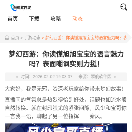
首页
下载
攻略
动态
首页
> 手游动态
> 梦幻西游：你读懂旭旭宝宝的语言魅力吗？表
梦幻西游：你读懂旭旭宝宝的语言魅力
吗？表面嘲讽实则力挺！
时间：
2026-02-02 19:03:37
来源：
瞬航软件园
大家好，我是无邪，资深老玩家给你带来梦幻故事！
直播间的气氛总是热烈得恰到好处，话题也如流水般
自然转换。就在封印蚩尤的紧张间隙，风少和宝哥你
一言我一语，聊起了另一位指挥——秦风。