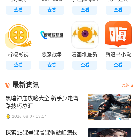
查看
查看
查看
查看
柠檬影视
恶魔战争
漫画堆最新版
嗨追书小说
查看
查看
查看
查看
最新资讯
更多
黑暗神庙攻略大全 新手少走弯
路技巧总汇
2026-08-07 13:14
探索18馃崋馃崙馃敒鉂屸潓鉂