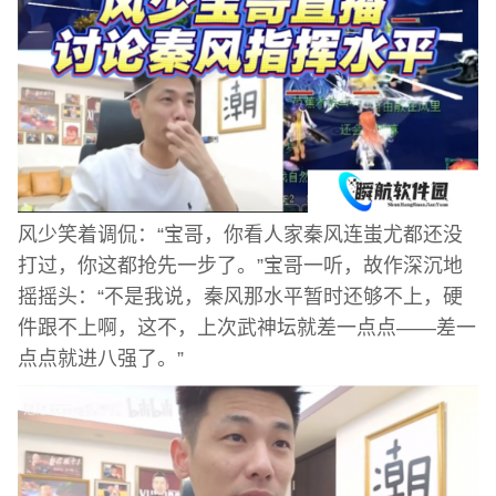
风少笑着调侃：“宝哥，你看人家秦风连蚩尤都还没
打过，你这都抢先一步了。”宝哥一听，故作深沉地
摇摇头：“不是我说，秦风那水平暂时还够不上，硬
件跟不上啊，这不，上次武神坛就差一点点——差一
点点就进八强了。”