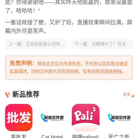
是？你得谢谢他——其实昨天他能赢的，故意没赢罢
了，哈哈哈！”
一番话既接了梗，又护了短，直播效果瞬间拉满，屏
幕内外尽是笑声。
上一篇：
王自如现身公司年会发年终奖 全员现金多发1.5倍
下一篇：
可算降价了！任天堂下调三款即将发售的amiibo售价
免责声明：
网发此文仅为传递信息，不代表认同其观点或证
实其描述。同时文中图片应用自网络，如有侵权请联系删除。
新品推荐
更多
茶批发
Cat Hotel
啪哩palipali轻量版
死亡之壳