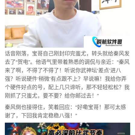
话音刚落，宝哥自己刚封印完蚩尤，转头就给秦风发
去了“贺电”。他语气里带着熟悉的调侃与亲近：“秦风
来了啊，不得了不得了！听说你武神坛‘差点’进八
强？听说硬件‘稍微’有点跟不上？早说嘛！我给你弄
个硬件好点的号，配上几只谛听，那不轻轻松松？我
刚抓了只蚩尤，要不要？给你邮过去！”
秦风倒也接得住，笑着回应：“好嘞宝哥！那可太感
谢了，下回我肯定稳稳八强！”