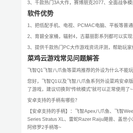
3、千款热门3A大作，赛博朋克2077、全面战争
软件优势
1、把低配手机、电视、PCMAC电脑、平板等普
2、育碧全家桶，辐射4，古墓丽影系列都可以实现1
3、提供千款热门PC大作游戏资讯评测，帮助玩
菜鸡云游戏常见问题解答
飞智Q1飞智八爪鱼等菜鸡推荐的外设为什么不能
您好，飞智Q1以及飞智八爪鱼系列外设菜鸡安卓版
了游戏，建议切换到“传统模式”就可以正常使用了~
安卓支持的手柄有哪些？
【安卓支持的手柄】：飞智Apex八爪鱼、飞智Wee 2
Series Stratus XL、雷蛇Razer Raiju飓兽
阿修罗2手柄等~