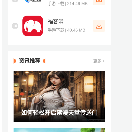
手游下载
|
214.49 MB
福客满
10
手游下载
|
40.46 MB
资讯推荐
更多
如何轻松开启禁漫天堂传送门
jmcomicron.mic!2026？步骤详解