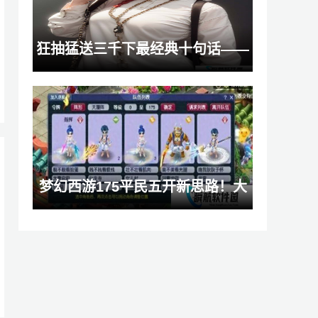
狂抽猛送三千下最经典十句话——
深度探索其中奥秘，疑问待解：你
究竟领悟了几分？
梦幻西游175平民五开新思路！大
唐当主力，低投入也能刷出高效率