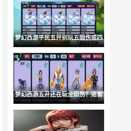
与注意事项
梦幻西游平民五开别玩五固伤或四
秒七！双物理才是最优选择
梦幻西游五开还在玩全固伤？这套
五门阵容效率舒适度统统拉满