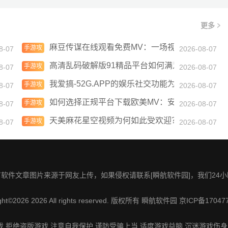
更多
总汇
麻豆传谋在线观看免费MV：一场视觉与音乐的完
手游攻
8-07
2026-08-07
略
高清乱码破解版91精品平台如何满足用户需求？
手游攻
8-07
2026-08-07
略
享精彩观影体验
我爱搞-52G.APP的娱乐社交功能为何如此受欢迎
手游攻
8-07
2026-08-07
略
与学习的关键因素
如何选择正规平台下载欧美MV：安全、合法、高
手游攻
8-07
2026-08-07
略
天美麻花星空视频为何如此受欢迎？有哪些独特
手游攻
8-07
2026-08-07
略
软件文章图片来源于网友上传，如果侵权请联系[瞬航软件园]，我们24
ght©2026 2026 All rights reserved. 版权所有
瞬航软件园
京ICP备17047
 拒绝盗版游戏 注意自我保护 谨防受骗上当 适度游戏益脑 沉迷游戏伤身