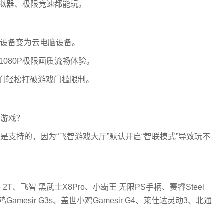
模拟器、极限竞速都能玩。
通设备变为云电脑设备。
080P极限画质流畅体验。
家们轻松打破游戏门槛限制。
玩游戏？
是支持的，因为“飞智游戏大厅”默认开启“智联模式”导致玩不
T、飞智 黑武士X8Pro、小霸王 无限PS手柄、赛睿Steel
、盖世小鸡Gamesir G3s、盖世小鸡Gamesir G4、莱仕达灵动3、北通