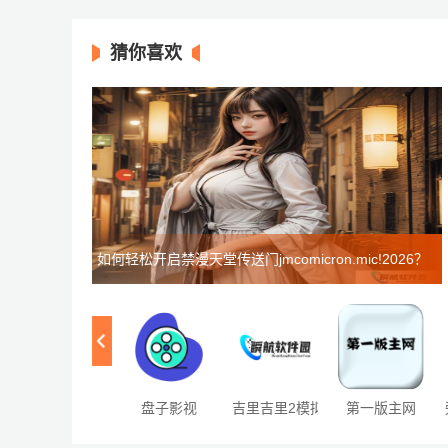
猜你喜欢
如何轻松开启禁漫天堂传送门jmcomicron.mic!2026？
步骤详解与注意事项
盘子影视
吉里吉里2模拟器
第一版主网