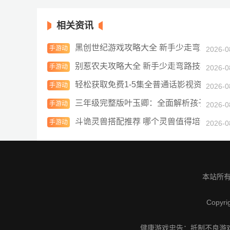
相关资讯
黑创世纪游戏攻略大全 新手少走弯路技巧
手游动
2026-0
态
别惹农夫攻略大全 新手少走弯路技巧总汇
手游动
2026-0
态
轻松获取免费1-5集全普通话影视资源：畅
手游动
2026-0
态
三年级完整版叶玉卿：全面解析孩子成长
手游动
2026-0
态
斗诡灵兽搭配推荐 哪个灵兽值得培养
手游动
2026-0
态
本站所有
Copyri
健康游戏忠告：抵制不良游戏