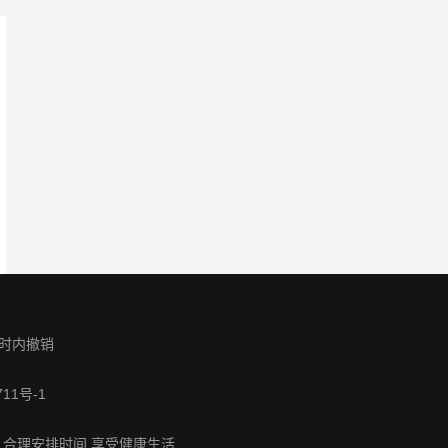
美盛宴
提供的高清播放和内容更新优势是什么？
？
质量下载指南
的艺术与技术特色？
小时内撤销
711号-1
 合理安排时间 享受健康生活