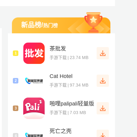
新品榜
/
热门榜
手游到电脑端3A大作全都为玩家们整理到云端，直接在云服务
茶批发
1
手游下载
|
23.74 MB
Cat Hotel
2
手游下载
|
97.34 MB
啪哩palipali轻量版
3
手游下载
|
7.03 MB
死亡之壳
4