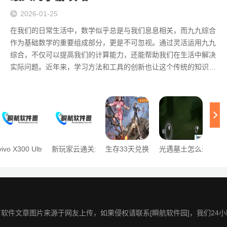
2026-01-25
在我们的日常生活中，数学似乎总是与我们息息相关，而九九综合
作为基础数学的重要组成部分，更是不可忽视。通过灵活运用九九
综合，不仅可以提高我们的计算能力，还能帮助我们在生活中解决
实际问题。近年来，学习方法和工具的创新也让这个传统的知识点
焕发出新生，吸引了越来越多的人关注和学习。 提升计算能力的关
键：九九综合的学习方法 掌握九九综合的最佳方式是通过反复练习
和实际应用，比如利用手机应用程序或在线平台进行
”，2nm芯片与可变光圈成亮点
析为何英特尔难以制造 iPhone 芯片
影响有哪些？如何提升体验？
vivo X300 Ultra主摄模组亮相：全球首发蓝图x索尼LYTIA-901传感器
新玩家云通关生化危机：观播代玩兴起引发体验深度之
生存33天兑换码大全 生存33天最新兑
光遇墓土怎么过关
三国
软件文章图片来源于网友上传，如果侵权请联系[瞬航软件园]，我们24