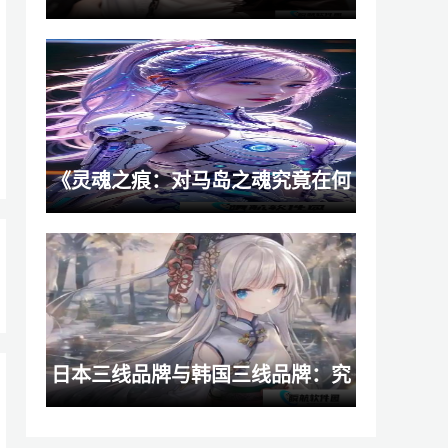
《灵魂之痕：对马岛之魂究竟在何
处？》
搭配攻略
日本三线品牌与韩国三线品牌：究
竟谁更胜一筹？