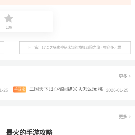
136
下一篇：17.C之探索神秘未知的横杠冒险之旅 - 横穿多元世
界秘密解谜新篇章
更多
理解？
三国天下归心桃园结义队怎么玩 桃园结义队阵容
手游攻
1-25
2026-01-25
略
更多
最火的手游攻略