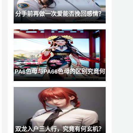
分手前再做一次爱能否挽回感情？
PA6色母与PA66色母的区别究竟何
在？
双龙入户三人行，究竟有何玄机？