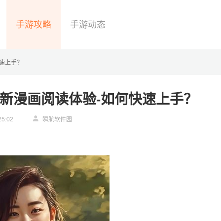
手游攻略
手游动态
快速上手？
包：全新漫画阅读体验-如何快速上手？
25:02
瞬航软件园