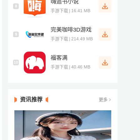
嗨追书小说
8
手游下载
|
16.41 MB
完美咖啡3D游戏
9
手游下载
|
214.49 MB
福客满
10
手游下载
|
40.46 MB
资讯推荐
更多