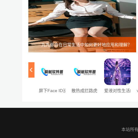
九九综合在日常生活中如何更好地应用和理解？
屏下Face ID没戏！iPhone 18 Pro继续“灵动岛
散热成拦路虎：SemiWiki 专家解
爱液对性生活的
本站所有