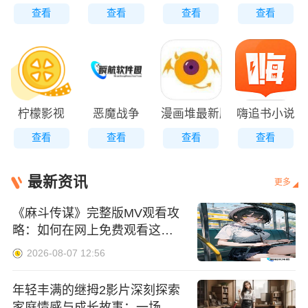
查看
查看
查看
查看
柠檬影视
恶魔战争
漫画堆最新版
嗨追书小说
查看
查看
查看
查看
最新资讯
更多
《麻斗传谋》完整版MV观看攻
略：如何在网上免费观看这部
精彩影片
2026-08-07 12:56
年轻丰满的继拇2影片深刻探索
家庭情感与成长故事：一场关