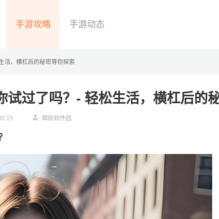
手游攻略
手游动态
松生活，横杠后的秘密等你探索
你试过了吗？- 轻松生活，横杠后的
45:15
瞬航软件园
？