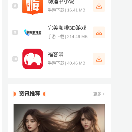
嗨追书小说
8
手游下载
|
16.41 MB
完美咖啡3D游戏
9
手游下载
|
214.49 MB
福客满
10
手游下载
|
40.46 MB
资讯推荐
更多