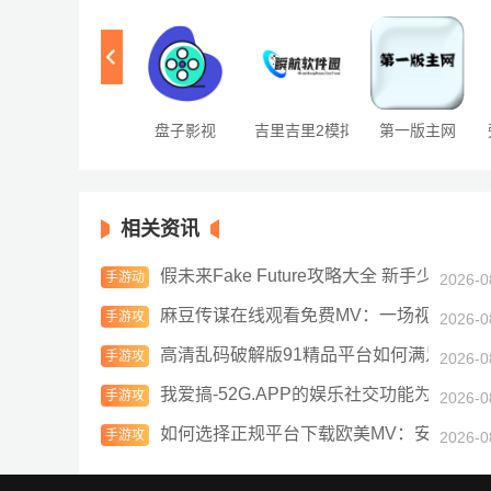
步骤详解与注意事项
盘子影视
吉里吉里2模拟器
第一版主网
相关资讯
假未来Fake Future攻略大全 新手少走弯
手游动
2026-0
态
麻豆传谋在线观看免费MV：一场视觉与音
手游攻
2026-0
略
高清乱码破解版91精品平台如何满足用户
手游攻
2026-0
略
我爱搞-52G.APP的娱乐社交功能为何如
手游攻
2026-0
略
如何选择正规平台下载欧美MV：安全、合
手游攻
2026-0
略