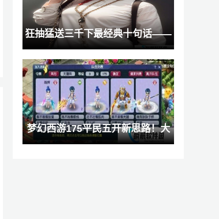
狂抽猛送三千下最经典十句话——
深度探索其中奥秘，疑问待解：你
究竟领悟了几分？
梦幻西游175平民五开新思路！大
唐当主力，低投入也能刷出高效率