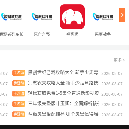
特殊的入口，可以帮助用户快速访问平台中的各种资源。不同于传
统的访问方式，这个传送门通常会
旁观者列车长
死亡之壳
福客满
恶魔战争
更多
路技巧总汇
黑创世纪游戏攻略大全 新手少走弯路技巧总汇
手游动
8-07
2026-08-07
态
乐的完美盛宴
别惹农夫攻略大全 新手少走弯路技巧总汇
手游动
8-07
2026-08-07
态
需求？提供的高清播放和内容更新优势是什么？
轻松获取免费1-5集全普通话影视资源：畅享精彩
手游动
8-07
2026-08-07
态
此受欢迎？
三年级完整版叶玉卿：全面解析孩子成长与学习
手游动
8-07
2026-08-07
态
法、高质量下载指南
斗诡灵兽搭配推荐 哪个灵兽值得培养
手游动
8-07
2026-08-07
态