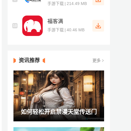
手游下载
|
214.49 MB
福客满
10
手游下载
|
40.46 MB
资讯推荐
更多
如何轻松开启禁漫天堂传送门
jmcomicron.mic!2026？步骤详解