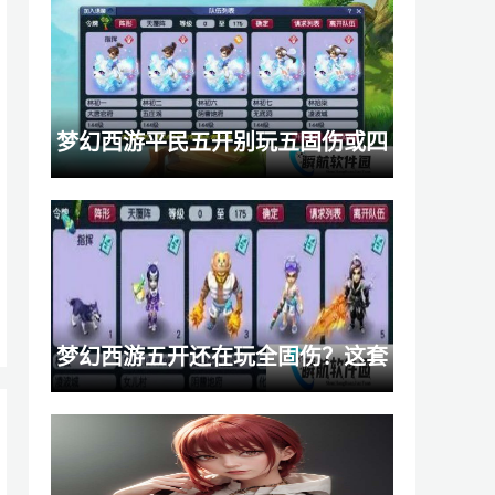
与注意事项
梦幻西游平民五开别玩五固伤或四
秒七！双物理才是最优选择
梦幻西游五开还在玩全固伤？这套
五门阵容效率舒适度统统拉满